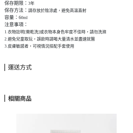
保存期限：
3年
保存方法：
請存放於陰涼處，避免高溫直射
容量：6
0ml
注意事項：
1.衣物註明[需乾洗]或衣物本身色牢度不佳時，請勿洗滌
2.避免兒童取玩，誤飲時請喝大量清水並盡速就醫
3.皮膚敏感者，可視情況搭配手套使用
運送方式
相關商品