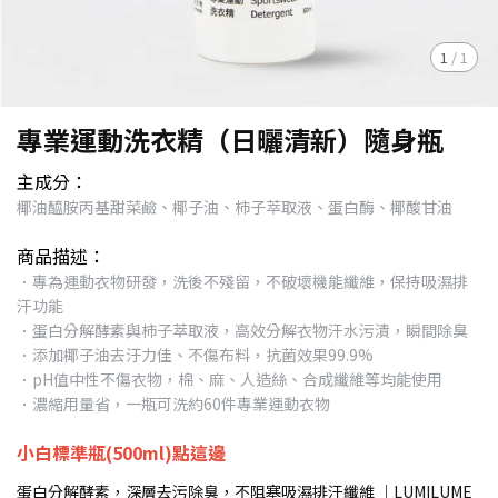
1
/
1
專業運動洗衣精（日曬清新）隨身瓶
主成分：
椰油醯胺丙基甜菜鹼、椰子油、柿子萃取液、蛋白酶、椰酸甘油
商品描述：
．專為運動衣物研發，洗後不殘留，不破壞機能纖維，保持吸濕排
汗功能
．蛋白分解酵素與柿子萃取液，高效分解衣物汗水污漬，瞬間除臭
．添加椰子油去汙力佳、不傷布料，抗菌效果99.9%
．pH值中性不傷衣物，棉、麻、人造絲、合成纖維等均能使用
．濃縮用量省，一瓶可洗約60件專業運動衣物
小白標準瓶(500ml)點這邊
蛋白分解酵素，深層去污除臭，不阻塞吸濕排汗纖維 ｜LUMILUME