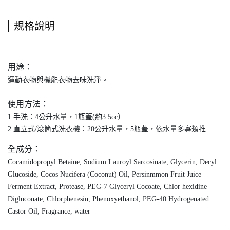
規格說明
用途：
運動衣物與機能衣物去味洗淨。
使用方法：
1.手洗：4公升水量，1瓶蓋(約3.5cc）
2.直立式/滾筒式洗衣機：20公升水量，5瓶蓋，依水量多寡類推
全成分：
Cocamidopropyl Betaine, Sodium Lauroyl Sarcosinate, Glycerin, Decyl
Glucoside, Cocos Nucifera (Coconut) Oil, Persinmmon Fruit Juice
Ferment Extract, Protease, PEG-7 Glyceryl Cocoate, Chlor hexidine
Digluconate, Chlorphenesin, Phenoxyethanol, PEG-40 Hydrogenated
Castor Oil, Fragrance, water