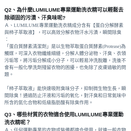
Q2、為什麼LUMILUME專業運動洗衣精可以輕鬆去
除頑固的污漬、汗臭味呢?
Ａ、LUMILUME專業運動洗衣精成分含有【蛋白分解酵素
與柿子萃取液】，可以高效分解衣物汗水污漬，瞬間除臭
：
「蛋白質酵素清潔劑」是以生物萃取蛋白質酵素(Protease)為
觸媒，可深入衣物纖維細縫，分解人體分泌物、汗臭、衣領
污垢等，將污垢分解成小分子，可以輕易沖洗脫離，洗後不
會有一般化學洗劑殘留衣物的困擾，也免除了皮膚過敏的問
題。
「柿子萃取液」能快速吸附臭味分子，抑制微生物生長，瞬
間除臭！通過防止汗液和污垢的氧化，對汗臭和日常氣味中
所含的氮化合物和低級脂肪酸有除臭作用。
Q3、哪些材質的衣物適合使用LUMILUME專業運動
洗衣精呢？
Ａ、任何運動專業的衣物或裝備都適合使用，就連一般衣物