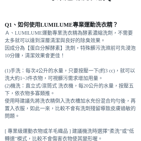
Q1、如何使用LUMILUME專業運動洗衣精？
Ａ、LUMILUME運動專業洗衣精為酵素濃縮洗劑，不需要
太多就可以達到深層清潔與良好的除臭效果。
因成分為【蛋白分解酵素】洗劑，特殊髒污洗滌前可先浸泡
10分鐘，清潔效果會更佳！
(1)手洗：每次4公升的水量，只要按壓一下(約3 cc)，就可以
洗大約1~3件衣物，可視髒污需求增加用量。
(2)機洗：直立式/滾筒式 洗衣機，每20公升的水量，按壓五
下，依衣物多寡類推。
使用時建議先將洗衣精倒入洗衣槽加水充份混合均勻後，再
置入衣服，如此一來，比較不會有洗劑殘留導致皮膚過敏的
問題。
[ 專業級運動衣物或羊毛織品 ] 建議機洗時選擇”柔洗”或”低
轉速”模式，比較不會傷害衣物使其變形喔。